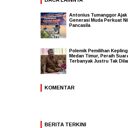
BACA LAINNYA
Antonius Tumanggor Ajak
Generasi Muda Perkuat Nil
Pancasila
Polemik Pemilihan Kepling
Medan Timur, Peraih Suar
Terbanyak Justru Tak Dila
KOMENTAR
BERITA TERKINI