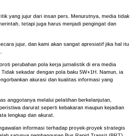
tik yang jujur dari insan pers. Menurutnya, media tidak
erintah, tetapi juga harus menjadi pengingat dan
cara jujur, dan kami akan sangat apresiatif jika hal itu
.
oti perubahan pola kerja jurnalistik di era media
i. Tidak sekadar dengan pola baku 5W+1H. Namun, ia
gorbankan akurasi dan kualitas informasi yang
 anggotanya melalui pelatihan berkelanjutan,
eristiwa darurat seperti kebakaran maupun kejadian
ta lengkap dan akurat.
engawalan informasi terhadap proyek-proyek strategis
salah satunya pembangunan Bus Rapid Transit (BRT)