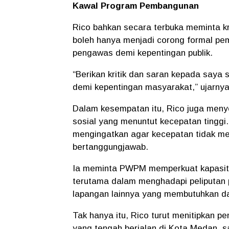
Kawal Program Pembangunan
Rico bahkan secara terbuka meminta kri
boleh hanya menjadi corong formal pem
pengawas demi kepentingan publik.
“Berikan kritik dan saran kepada saya se
demi kepentingan masyarakat,” ujarnya
Dalam kesempatan itu, Rico juga menyor
sosial yang menuntut kecepatan tingg
mengingatkan agar kecepatan tidak men
bertanggungjawab.
Ia meminta PWPM memperkuat kapasitas
terutama dalam menghadapi peliputan p
lapangan lainnya yang membutuhkan da
Tak hanya itu, Rico turut menitipkan p
yang tengah berjalan di Kota Medan, 