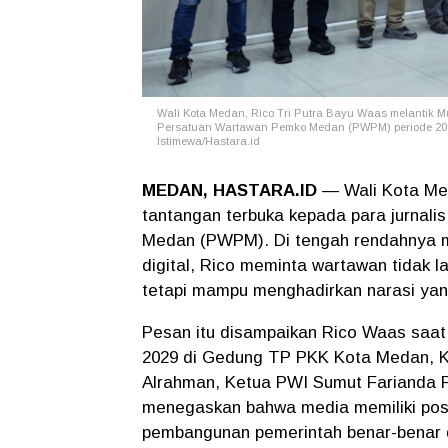
Wali Kota Medan, Rico Tri Putra Bayu Waas melantik 
Persatuan Wartawan Pemko Medan (PWPM) periode 2026
Istimewa/Hastara.id
MEDAN, HASTARA.ID
— Wali Kota Med
tantangan terbuka kepada para jurnal
Medan (PWPM). Di tengah rendahnya m
digital, Rico meminta wartawan tidak l
tetapi mampu menghadirkan narasi yang t
Pesan itu disampaikan Rico Waas saat
2029 di Gedung TP PKK Kota Medan, K
Alrahman, Ketua PWI Sumut Farianda Pu
menegaskan bahwa media memiliki pos
pembangunan pemerintah benar-benar 