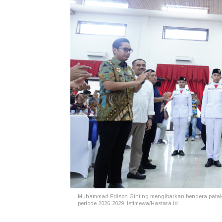
Muhammad Edison Ginting mengibarkan bendera patak
periode 2026-2029. Istimewa/Hastara.id