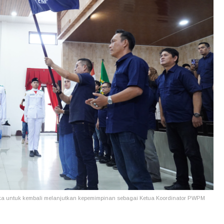
a untuk kembali melanjutkan kepemimpinan sebagai Ketua Koordinator PWPM