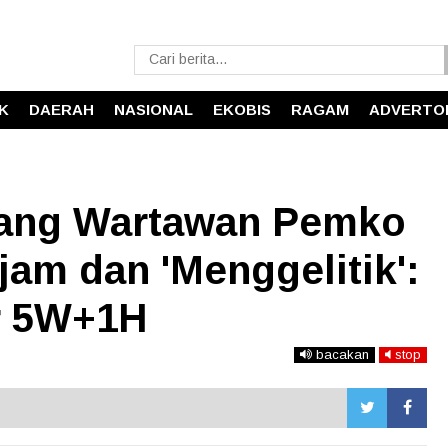
IK
DAERAH
NASIONAL
EKOBIS
RAGAM
ADVERTO
tang Wartawan Pemko
am dan 'Menggelitik':
r 5W+1H
bacakan
stop