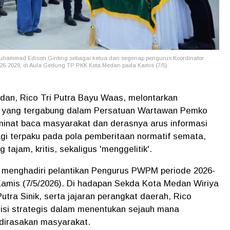
Muhammad Edison Ginting sebagai ketua dan segenap pengurus Koordinator
-2029, di Aula Gedung TP PKK Kota Medan pada Kamis (7/5).
an, Rico Tri Putra Bayu Waas, melontarkan
is yang tergabung dalam Persatuan Wartawan Pemko
inat baca masyarakat dan derasnya arus informasi
agi terpaku pada pola pemberitaan normatif semata,
ajam, kritis, sekaligus 'menggelitik'.
 menghadiri pelantikan Pengurus PWPM periode 2026-
amis (7/5/2026). Di hadapan Sekda Kota Medan Wiriya
tra Sinik, serta jajaran perangkat daerah, Rico
isi strategis dalam menentukan sejauh mana
dirasakan masyarakat.