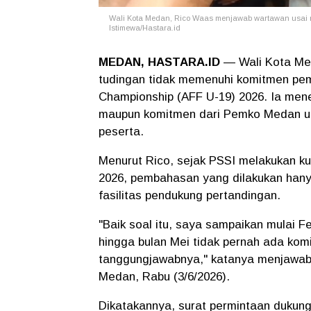
Wali Kota Medan, Rico Waas menjawab wartawan usai 
Istimewa/Hastara.id
MEDAN, HASTARA.ID
— Wali Kota Med
tudingan tidak memenuhi komitmen p
Championship (AFF U-19) 2026. Ia men
maupun komitmen dari Pemko Medan un
peserta.
Menurut Rico, sejak PSSI melakukan k
2026, pembahasan yang dilakukan hany
fasilitas pendukung pertandingan.
"Baik soal itu, saya sampaikan mulai 
hingga bulan Mei tidak pernah ada kom
tanggungjawabnya," katanya menjawab
Medan, Rabu (3/6/2026).
Dikatakannya, surat permintaan dukun