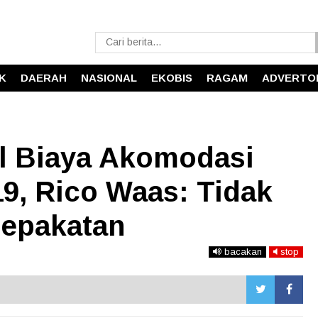
IK
DAERAH
NASIONAL
EKOBIS
RAGAM
ADVERTO
l Biaya Akomodasi
9, Rico Waas: Tidak
sepakatan
bacakan
stop