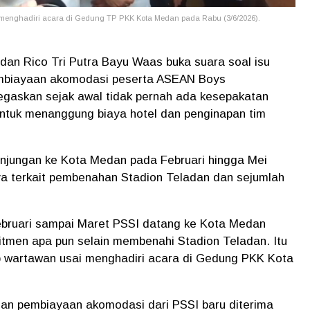
menghadiri acara di Gedung TP PKK Kota Medan pada Rabu (3/6/2026).
an Rico Tri Putra Bayu Waas buka suara soal isu
embiayaan akomodasi peserta ASEAN Boys
egaskan sejak awal tidak pernah ada kesepakatan
tuk menanggung biaya hotel dan penginapan tim
unjungan ke Kota Medan pada Februari hingga Mei
a terkait pembenahan Stadion Teladan dan sejumlah
Februari sampai Maret PSSI datang ke Kota Medan
itmen apa pun selain membenahi Stadion Teladan. Itu
 wartawan usai menghadiri acara di Gedung PKK Kota
gan pembiayaan akomodasi dari PSSI baru diterima