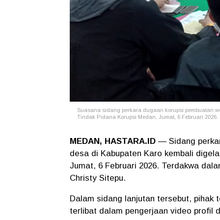
Suasana sidang perkara dugaan korupsi pembuatan webs
Tindak Pidana Korupsi Medan, Jumat, 6 Februari 2026. 
MEDAN, HASTARA.ID
— Sidang perkar
desa di Kabupaten Karo kembali digela
Jumat, 6 Februari 2026. Terdakwa dala
Christy Sitepu.
Dalam sidang lanjutan tersebut, pihak
terlibat dalam pengerjaan video profi