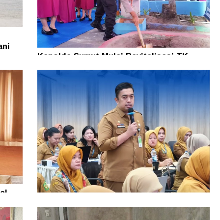
ani
Kapolda Sumut Mulai Revitalisasi TK
Kemala Bhayangkari Tarutung, Tegaskan
PAUD Fondasi Pembentukan Karakter
Bangsa
al
i