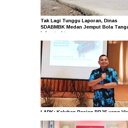
Tak Lagi Tunggu Laporan, Dinas
SDABMBK Medan Jemput Bola Tang
Infrastruktur
LAPK: Keluhan Pasien BPJS yang Vir
Jadi Alarm Pembenahan Transparans
Layanan Rumah Sakit