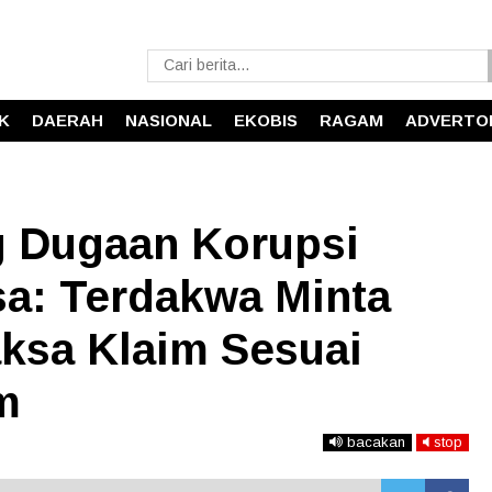
IK
DAERAH
NASIONAL
EKOBIS
RAGAM
ADVERTO
g Dugaan Korupsi
sa: Terdakwa Minta
aksa Klaim Sesuai
m
bacakan
stop