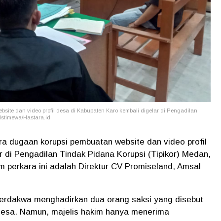
ite dan video profil desa di Kabupaten Karo kembali digelar di Pengadilan
Istimewa/Hastara.id
a dugaan korupsi pembuatan website dan video profil
r di Pengadilan Tindak Pidana Korupsi (Tipikor) Medan,
m perkara ini adalah Direktur CV Promiseland, Amsal
 terdakwa menghadirkan dua orang saksi yang disebut
l desa. Namun, majelis hakim hanya menerima