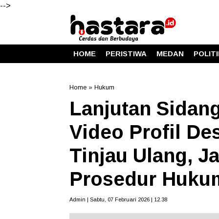
-->
HOME
PERISTIWA
MEDAN
POLIT
Home
»
Hukum
Lanjutan Sidan
Video Profil De
Tinjau Ulang, J
Prosedur Huku
Admin | Sabtu, 07 Februari 2026 | 12.38