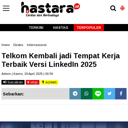
-->
TERKINI
HASTAG
TERPOPULER
Home
»
Ekobis
»
Internasional
Telkom Kembali jadi Tempat Kerja
Terbaik Versi LinkedIn 2025
Admin | Kamis, 24 April 2025 | 00.59
bacakan
stop
screen
Sebarkan: