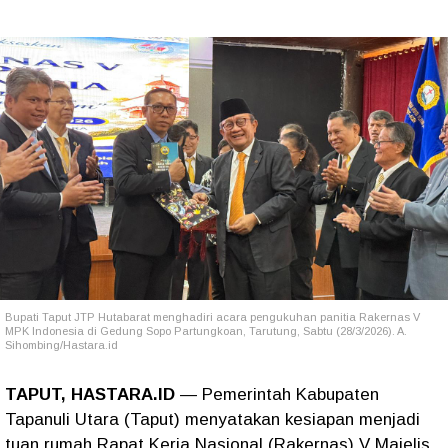
Bupati Taput JTP Hutabarat menghadiri acara pengukuhan panitia Rakernas V
MPK Indonesia di Gedung Sopo Partungkoan, Tarutung, Sabtu (28/3/2026). A.
Sihombing/Hastara.id
TAPUT, HASTARA.ID
— Pemerintah Kabupaten
Tapanuli Utara (Taput) menyatakan kesiapan menjadi
tuan rumah Rapat Kerja Nasional (Rakernas) V Majelis