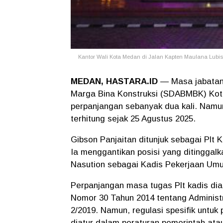
Kantor Wali Kota Medan di Jalan Kapten Maulana Lubis
MEDAN, HASTARA.ID
— Masa jabatan 
Marga Bina Konstruksi (SDABMBK) Kota
perpanjangan sebanyak dua kali. Namu
terhitung sejak 25 Agustus 2025.
Gibson Panjaitan ditunjuk sebagai Plt
Ia menggantikan posisi yang ditinggal
Nasution sebagai Kadis Pekerjaan U
Perpanjangan masa tugas Plt kadis dia
Nomor 30 Tahun 2014 tentang Adminis
2/2019. Namun, regulasi spesifik untuk 
diatur dalam peraturan pemerintah ata