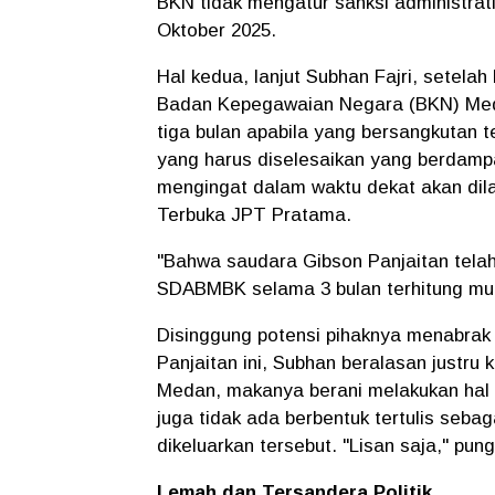
BKN tidak mengatur sanksi administrat
Oktober 2025.
Hal kedua, lanjut Subhan Fajri, setela
Badan Kepegawaian Negara (BKN) Meda
tiga bulan apabila yang bersangkutan 
yang harus diselesaikan yang berdamp
mengingat dalam waktu dekat akan dilak
Terbuka JPT Pratama.
"Bahwa saudara Gibson Panjaitan telah
SDABMBK selama 3 bulan terhitung mul
Disinggung potensi pihaknya menabrak
Panjaitan ini, Subhan beralasan justru
Medan, makanya berani melakukan hal t
juga tidak ada berbentuk tertulis seb
dikeluarkan tersebut. "Lisan saja," pu
Lemah dan Tersandera Politik