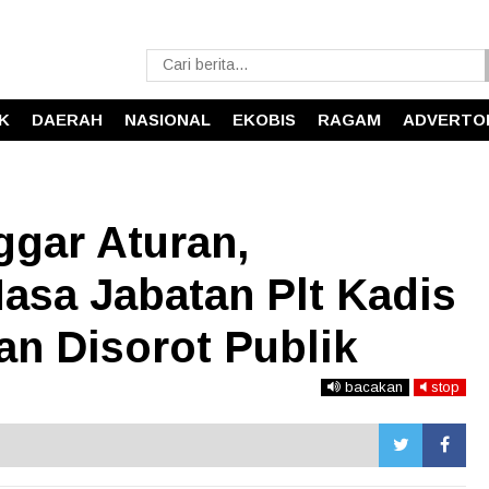
IK
DAERAH
NASIONAL
EKOBIS
RAGAM
ADVERTO
ggar Aturan,
asa Jabatan Plt Kadis
 Disorot Publik
bacakan
stop