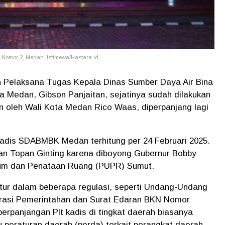
 Nomor 2, Medan. Istimewa/Hastara.id
Pelaksana Tugas Kepala Dinas Sumber Daya Air Bina
 Medan, Gibson Panjaitan, sejatinya sudah dilakukan
n oleh Wali Kota Medan Rico Waas, diperpanjang lagi
 Kadis SDABMBK Medan terhitung per 24 Februari 2025.
kan Topan Ginting karena diboyong Gubernur Bobby
mum dan Penataan Ruang (PUPR) Sumut.
tur dalam beberapa regulasi, seperti Undang-Undang
trasi Pemerintahan dan Surat Edaran BKN Nomor
perpanjangan Plt kadis di tingkat daerah biasanya
u peraturan daerah (perda) terkait perangkat daerah