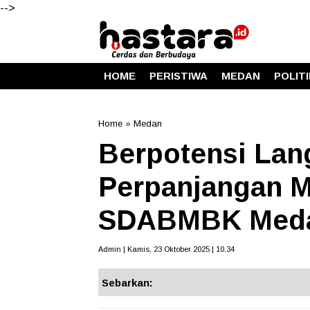
-->
HOME
PERISTIWA
MEDAN
POLIT
Home
»
Medan
Berpotensi Lan
Perpanjangan M
SDABMBK Medan
Admin | Kamis, 23 Oktober 2025 | 10.34
Sebarkan: