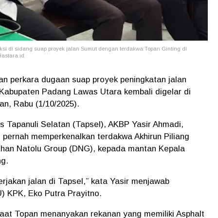
aksi di sidang suap proyek jalan Sumut dengan terdakwa Topan Ginting di
Hastara.id
an perkara dugaan suap proyek peningkatan jalan
, Kabupaten Padang Lawas Utara kembali digelar di
n, Rabu (1/10/2025).
s Tapanuli Selatan (Tapsel), AKBP Yasir Ahmadi,
ui pernah memperkenalkan terdakwa Akhirun Piliang
alihan Natolu Group (DNG), kepada mantan Kepala
g.
erjakan jalan di Tapsel,” kata Yasir menjawab
 KPK, Eko Putra Prayitno.
 saat Topan menanyakan rekanan yang memiliki Asphalt