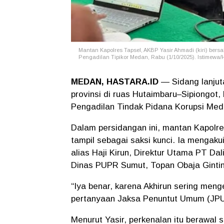
Mantan Kapolres Tapsel, AKBP Yasir Ahmadi (kiri) bers
Pengadilan Tipikor Medan, Rabu (1/10/2025). Istimewa/
MEDAN, HASTARA.ID
— Sidang lanjut
provinsi di ruas Hutaimbaru–Sipiongot
Pengadilan Tindak Pidana Korupsi Meda
Dalam persidangan ini, mantan Kapolre
tampil sebagai saksi kunci. Ia mengak
alias Haji Kirun, Direktur Utama PT D
Dinas PUPR Sumut, Topan Obaja Gintin
“Iya benar, karena Akhirun sering meng
pertanyaan Jaksa Penuntut Umum (JPU)
Menurut Yasir, perkenalan itu berawal