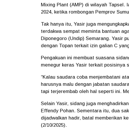
Mixing Plant (AMP) di wilayah Tapsel.
2024, ketika rombongan Pemprov Sumut 
Tak hanya itu, Yasir juga mengungkapk
terdakwa sempat meminta bantuan agar
Diponegoro (Undip) Semarang. Yasir 
dengan Topan terkait izin galian C yang
Pengakuan ini membuat suasana sidan
menegur keras Yasir terkait posisinya s
“Kalau saudara coba menjembatani at
harusnya malu dengan jabatan saudara 
tapi terjerembab oleh hal seperti ini. 
Selain Yasir, sidang juga menghadirkan
Effendy Pohan. Sementara itu, dua sak
dijadwalkan hadir, batal memberikan k
(2/10/2025).