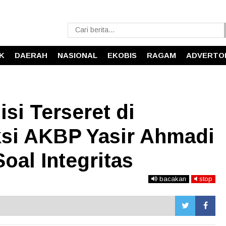
IK
DAERAH
NASIONAL
EKOBIS
RAGAM
ADVERTO
si Terseret di
ksi AKBP Yasir Ahmadi
oal Integritas
bacakan
stop