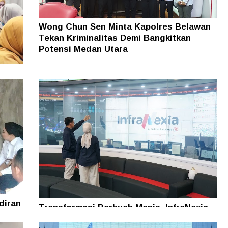
Wong Chun Sen Minta Kapolres Belawan
Tekan Kriminalitas Demi Bangkitkan
Potensi Medan Utara
ng,
Medan
diran
Transformasi Berbuah Manis, InfraNexia
ini
Bukukan Pendapatan Rp7,7 Triliun