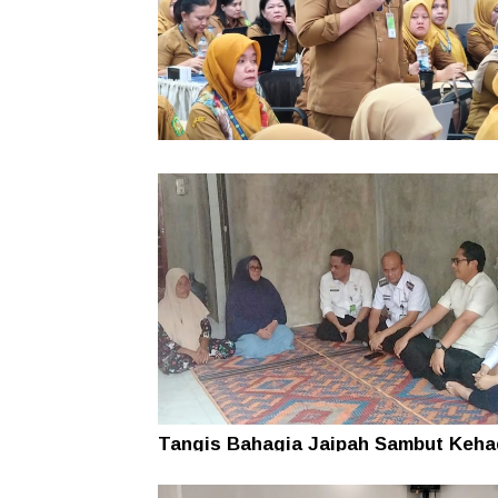
Usai Audit Dugaan Pungutan Rampu
Inspektorat Nonaktifkan Lurah Aur 
Maimun
Tangis Bahagia Jaipah Sambut Keha
Rico Waas dan Istri di Rumah yang K
Layak Dihuni