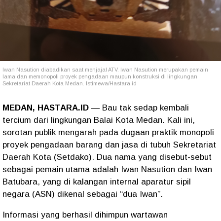
Iwan Nasution diabadikan saat menjajal ATV. Iwan Nasution merupakan pemain
lama dan memonopoli proyek pengadaan maupun konstruksi di lingkungan
Sekretariat Daerah Kota Medan. Istimewa/Hastara.id
MEDAN, HASTARA.ID
— Bau tak sedap kembali
tercium dari lingkungan Balai Kota Medan. Kali ini,
sorotan publik mengarah pada dugaan praktik monopoli
proyek pengadaan barang dan jasa di tubuh Sekretariat
Daerah Kota (Setdako). Dua nama yang disebut-sebut
sebagai pemain utama adalah Iwan Nasution dan Iwan
Batubara, yang di kalangan internal aparatur sipil
negara (ASN) dikenal sebagai “dua Iwan”.
Informasi yang berhasil dihimpun wartawan