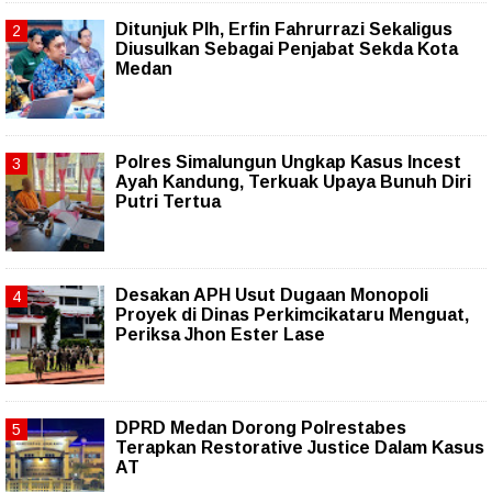
Ditunjuk Plh, Erfin Fahrurrazi Sekaligus
Diusulkan Sebagai Penjabat Sekda Kota
Medan
Polres Simalungun Ungkap Kasus Incest
Ayah Kandung, Terkuak Upaya Bunuh Diri
Putri Tertua
Desakan APH Usut Dugaan Monopoli
Proyek di Dinas Perkimcikataru Menguat,
Periksa Jhon Ester Lase
DPRD Medan Dorong Polrestabes
Terapkan Restorative Justice Dalam Kasus
AT