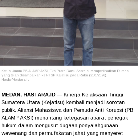
Ketua Umum PB ALAMP AKSI, Eka Putra Danu Saptala, memperlihatkan Dumas
yang telah disampaikan ke PTSP Kejatisu pada Rabu (21/1/2026).
Hasby/Hastara.id
MEDAN, HASTARA.ID
— Kinerja Kejaksaan Tinggi
Sumatera Utara (Kejatisu) kembali menjadi sorotan
publik. Aliansi Mahasiswa dan Pemuda Anti Korupsi (PB
ALAMP AKSI) menantang ketegasan aparat penegak
hukum dalam mengusut dugaan penyalahgunaan
wewenang dan permufakatan jahat yang menyeret