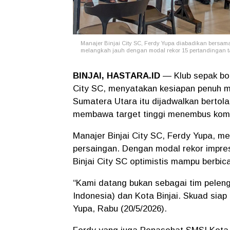
Manajer Binjai City SC, Ferdy Yupa diabadikan bersama 
melangkah jauh dengan modal rekor 15 pertandingan t
BINJAI, HASTARA.ID
— Klub sepak bol
City SC, menyatakan kesiapan penuh m
Sumatera Utara itu dijadwalkan bertol
membawa target tinggi menembus kompe
Manajer Binjai City SC, Ferdy Yupa, 
persaingan. Dengan modal rekor impres
Binjai City SC optimistis mampu berbic
“Kami datang bukan sebagai tim pele
Indonesia) dan Kota Binjai. Skuad siap 
Yupa, Rabu (20/5/2026).