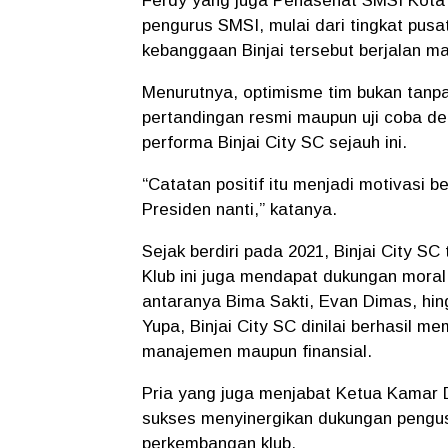
Ferdy yang juga Penasehat SMSI Kota B
pengurus SMSI, mulai dari tingkat pusa
kebanggaan Binjai tersebut berjalan ma
Menurutnya, optimisme tim bukan tanpa
pertandingan resmi maupun uji coba de
performa Binjai City SC sejauh ini.
“Catatan positif itu menjadi motivasi b
Presiden nanti,” katanya.
Sejak berdiri pada 2021, Binjai City SC
Klub ini juga mendapat dukungan moral 
antaranya Bima Sakti, Evan Dimas, hi
Yupa, Binjai City SC dinilai berhasil me
manajemen maupun finansial.
Pria yang juga menjabat Ketua Kamar Da
sukses menyinergikan dukungan pengus
perkembangan klub.