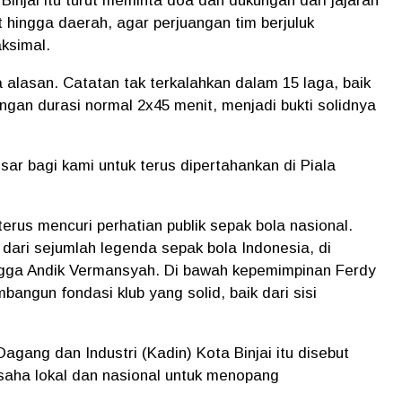
injai itu turut meminta doa dan dukungan dari jajaran
t hingga daerah, agar perjuangan tim berjuluk
ksimal.
 alasan. Catatan tak terkalahkan dalam 15 laga, baik
ngan durasi normal 2x45 menit, menjadi bukti solidnya
esar bagi kami untuk terus dipertahankan di Piala
 terus mencuri perhatian publik sepak bola nasional.
dari sejumlah legenda sepak bola Indonesia, di
ngga Andik Vermansyah. Di bawah kepemimpinan Ferdy
mbangun fondasi klub yang solid, baik dari sisi
gang dan Industri (Kadin) Kota Binjai itu disebut
aha lokal dan nasional untuk menopang