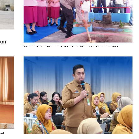
ani
Kapolda Sumut Mulai Revitalisasi TK
Kemala Bhayangkari Tarutung, Tegaskan
PAUD Fondasi Pembentukan Karakter
Bangsa
al