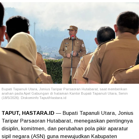
Bupati Tapanuli Utara, Jonius Taripar Parsaoran Hutabarat, saat memberikan
arahan pada Apel Gabungan di halaman Kantor Bupati Tapanuli Utara, Senin
(18/5/2026). Diskominfo Taput/Hastara.id
TAPUT, HASTARA.ID
— Bupati Tapanuli Utara, Jonius
Taripar Parsaoran Hutabarat, menegaskan pentingnya
disiplin, komitmen, dan perubahan pola pikir aparatur
sipil negara (ASN) guna mewujudkan Kabupaten