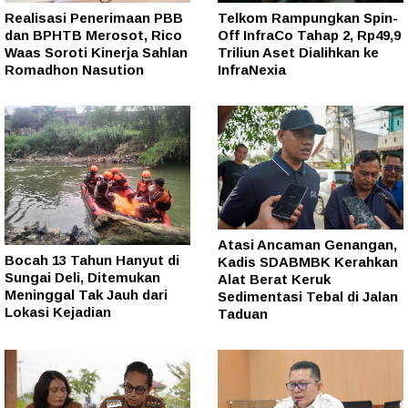
Realisasi Penerimaan PBB
Telkom Rampungkan Spin-
dan BPHTB Merosot, Rico
Off InfraCo Tahap 2, Rp49,9
Waas Soroti Kinerja Sahlan
Triliun Aset Dialihkan ke
Romadhon Nasution
InfraNexia
Atasi Ancaman Genangan,
Bocah 13 Tahun Hanyut di
Kadis SDABMBK Kerahkan
Sungai Deli, Ditemukan
Alat Berat Keruk
Meninggal Tak Jauh dari
Sedimentasi Tebal di Jalan
Lokasi Kejadian
Taduan