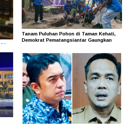
Tanam Puluhan Pohon di Taman Kehati,
Demokrat Pematangsiantar Gaungkan
uga
Kepedulian Lingkungan Jelang HUT Ke-25
edan