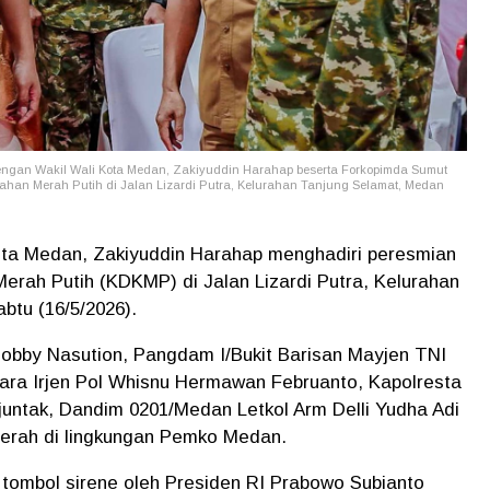
engan Wakil Wali Kota Medan, Zakiyuddin Harahap beserta Forkopimda Sumut
rahan Merah Putih di Jalan Lizardi Putra, Kelurahan Tanjung Selamat, Medan
ta Medan, Zakiyuddin Harahap menghadiri peresmian
erah Putih (KDKMP) di Jalan Lizardi Putra, Kelurahan
btu (16/5/2026).
Bobby Nasution, Pangdam I/Bukit Barisan Mayjen TNI
ara Irjen Pol Whisnu Hermawan Februanto, Kapolresta
untak, Dandim 0201/Medan Letkol Arm Delli Yudha Adi
aerah di lingkungan Pemko Medan.
tombol sirene oleh Presiden RI Prabowo Subianto