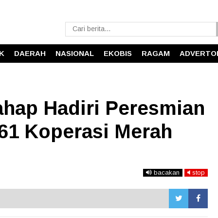
IK
DAERAH
NASIONAL
EKOBIS
RAGAM
ADVERTO
ahap Hadiri Peresmian
061 Koperasi Merah
bacakan
stop