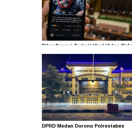
Dikonfirmasi Terkait Viral Video Did
Hisap Vape Getar, Anggota DPRD M
EAS Tantang Wartawan
DPRD Medan Dorong Polrestabes