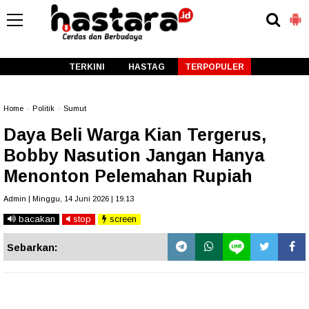
-->
TERKINI
HASTAG
TERPOPULER
Home
»
Politik
»
Sumut
Daya Beli Warga Kian Tergerus,
Bobby Nasution Jangan Hanya
Menonton Pelemahan Rupiah
Admin | Minggu, 14 Juni 2026 | 19.13
bacakan
stop
screen
Sebarkan: