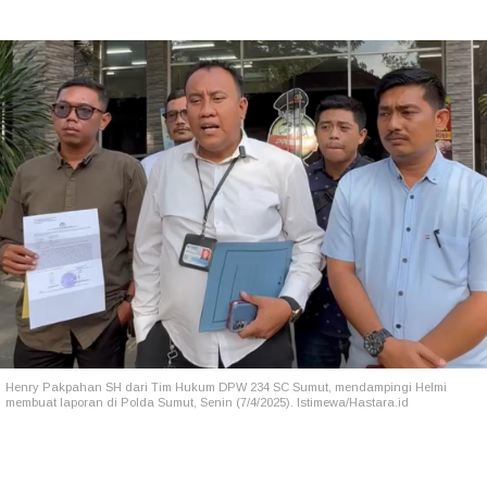
Henry Pakpahan SH dari Tim Hukum DPW 234 SC Sumut, mendampingi Helmi
membuat laporan di Polda Sumut, Senin (7/4/2025). Istimewa/Hastara.id