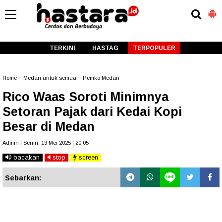
-->
TERKINI
HASTAG
TERPOPULER
Home
»
Medan untuk semua
»
Pemko Medan
Rico Waas Soroti Minimnya
Setoran Pajak dari Kedai Kopi
Besar di Medan
Admin | Senin, 19 Mei 2025 | 20.05
bacakan
stop
screen
Sebarkan: