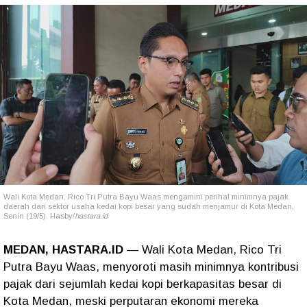
Wali Kota Medan, Rico Tri Putra Bayu Waas mengamini perihal minimnya pajak
daerah dari sektor usaha kedai kopi besar yang sudah menjamur di Kota Medan,
Senin (19/5). Hasby/
hastara.id
MEDAN, HASTARA.ID
— Wali Kota Medan, Rico Tri
Putra Bayu Waas, menyoroti masih minimnya kontribusi
pajak dari sejumlah kedai kopi berkapasitas besar di
Kota Medan, meski perputaran ekonomi mereka