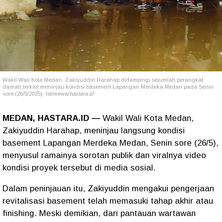
Wakil Wali Kota Medan, Zakiyuddin Harahap didampingi sejumlah perangkat
daerah terkait meninjau kondisi basement Lapangan Merdeka Medan pada Senin
sore (26/5/2025). Istimewa/
hastara.id
MEDAN, HASTARA.ID —
Wakil Wali Kota Medan,
Zakiyuddin Harahap, meninjau langsung kondisi
basement Lapangan Merdeka Medan, Senin sore (26/5),
menyusul ramainya sorotan publik dan viralnya video
kondisi proyek tersebut di media sosial.
Dalam peninjauan itu, Zakiyuddin mengakui pengerjaan
revitalisasi basement telah memasuki tahap akhir atau
finishing. Meski demikian, dari pantauan wartawan