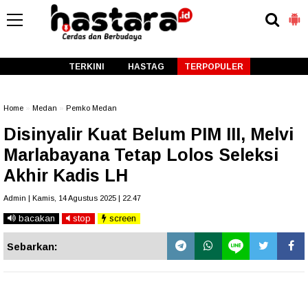
-->
TERKINI
HASTAG
TERPOPULER
Home
»
Medan
»
Pemko Medan
Disinyalir Kuat Belum PIM III, Melvi
Marlabayana Tetap Lolos Seleksi
Akhir Kadis LH
Admin | Kamis, 14 Agustus 2025 | 22.47
bacakan
stop
screen
Sebarkan: