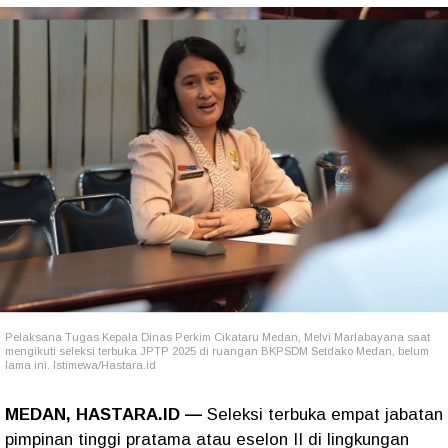
Pelaksana Tugas Kepala Dinas Perkim Cikataru Medan, Melvi Marlabayana saat
mengikuti seleksi terbuka JPTP 2025 di ruangan BKPSDM Setdako Medan, belum
lama ini. Istimewa/Hastara.id
MEDAN, HASTARA.ID —
Seleksi terbuka empat jabatan
pimpinan tinggi pratama atau eselon II di lingkungan