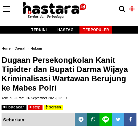
-->
TERKINI
HASTAG
TERPOPULER
Home
»
Daerah
»
Hukum
Dugaan Persekongkolan Kanit
Tipidter dan Bupati Darma Wijaya
Kriminalisasi Wartawan Berujung
ke Mabes Polri
Admin | Jumat, 26 September 2025 | 22.19
bacakan
stop
screen
Sebarkan: