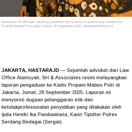
Alamsyah SH MH dan rekannya memberi pernyataan ke publik usai melapor ke
Propam Mabes Polri pada Jumat, 26 September 2025. Istimewa/Hastara.id
JAKARTA, HASTARA.ID
— Sejumlah advokat dari Law
Office Alamsyah, SH & Associates resmi melayangkan
laporan pengaduan ke Kadiv Propam Mabes Polri di
Jakarta, Jumat, 26 September 2025. Laporan ini
menyoroti dugaan pelanggaran etik dan
ketidakprofesionalan penyidikan yang dilakukan oleh
Ipda Hendri Ika Panduwinata, Kanit Tipidter Polres
Serdang Bedagai (Sergai).