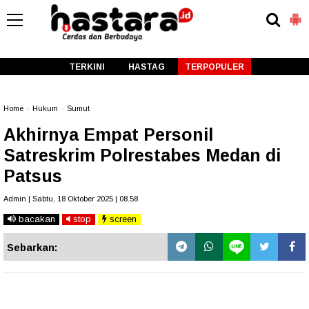
-->
TERKINI
HASTAG
TERPOPULER
Home
»
Hukum
»
Sumut
Akhirnya Empat Personil
Satreskrim Polrestabes Medan di
Patsus
Admin | Sabtu, 18 Oktober 2025 | 08.58
bacakan
stop
screen
Sebarkan: