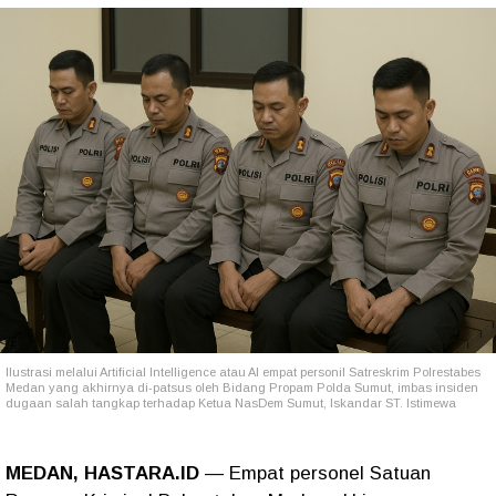
Ilustrasi melalui Artificial Intelligence atau AI empat personil Satreskrim Polrestabes
Medan yang akhirnya di-patsus oleh Bidang Propam Polda Sumut, imbas insiden
dugaan salah tangkap terhadap Ketua NasDem Sumut, Iskandar ST. Istimewa
MEDAN, HASTARA.ID
— Empat personel Satuan