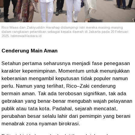
Rico Waas dan Zakiyuddin Harahap didampingi istri mereka masing-masing
dalam rangkaian pelantikan sebagai kepala daerah di Jakarta pada 20 Februari
2025. Istimewa/Hastara.id
Cenderung Main Aman
Setahun pertama seharusnya menjadi fase penegasan
karakter kepemimpinan. Momentum untuk menunjukkan
keberanian mengambil keputusan tidak populer namun
perlu. Namun yang terlihat, Rico–Zaki cenderung
bermain aman. Tak ada terobosan signifikan, tak ada
gebrakan yang benar-benar mengubah wajah pelayanan
publik atau tata kota. Padahal, sejarah mencatat,
perubahan besar selalu lahir dari pemimpin yang berani
menabrak zona nyaman birokrasi.