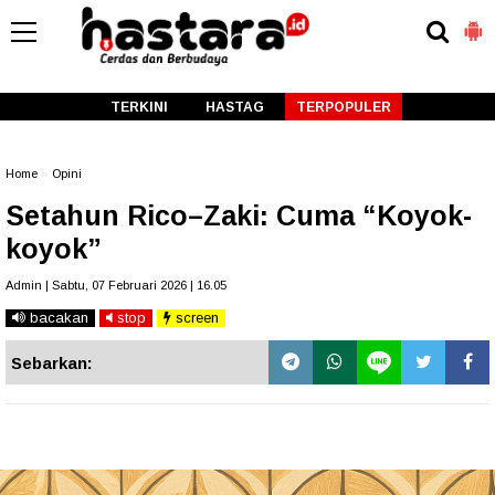
-->
TERKINI
HASTAG
TERPOPULER
Home
»
Opini
Setahun Rico–Zaki: Cuma “Koyok-
koyok”
Admin | Sabtu, 07 Februari 2026 | 16.05
bacakan
stop
screen
Sebarkan: