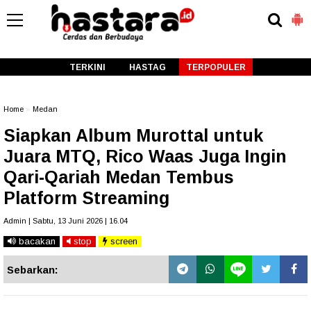
-->
TERKINI
HASTAG
TERPOPULER
Home
»
Medan
Siapkan Album Murottal untuk
Juara MTQ, Rico Waas Juga Ingin
Qari-Qariah Medan Tembus
Platform Streaming
Admin | Sabtu, 13 Juni 2026 | 16.04
bacakan
stop
screen
Sebarkan: