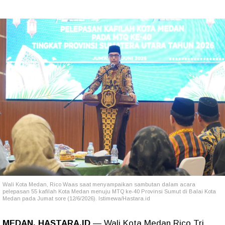
Wali Kota Medan, Rico Waas saat menyampaikan sambutan dalam acara
pelepasan 55 kafilah Kota Medan menuju MTQ ke-40 Provinsi Sumut di Balai Kota
Medan pada Jumat sore (12/6/2026). Istimewa/Hastara.id
MEDAN, HASTARA.ID
— Wali Kota Medan Rico Tri