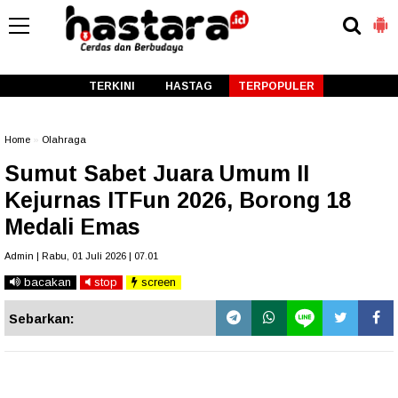
-->
TERKINI
HASTAG
TERPOPULER
Home
»
Olahraga
Sumut Sabet Juara Umum II
Kejurnas ITFun 2026, Borong 18
Medali Emas
Admin | Rabu, 01 Juli 2026 | 07.01
bacakan
stop
screen
Sebarkan: