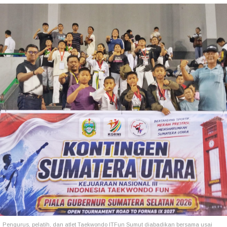
Pengurus, pelatih, dan atlet Taekwondo ITFun Sumut diabadikan bersama usai