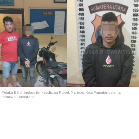
Pelaku BS diringkus tim kepolisian Polsek Martoba, Kota Pematangsiantar.
Istimewa/ Hastara.id