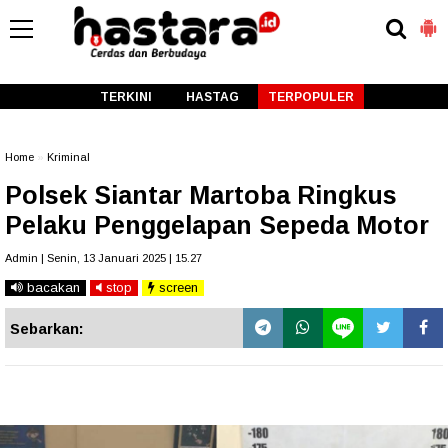
-->
TERKINI
HASTAG
TERPOPULER
Home
»
Kriminal
Polsek Siantar Martoba Ringkus
Pelaku Penggelapan Sepeda Motor
Admin | Senin, 13 Januari 2025 | 15.27
bacakan
stop
screen
Sebarkan: