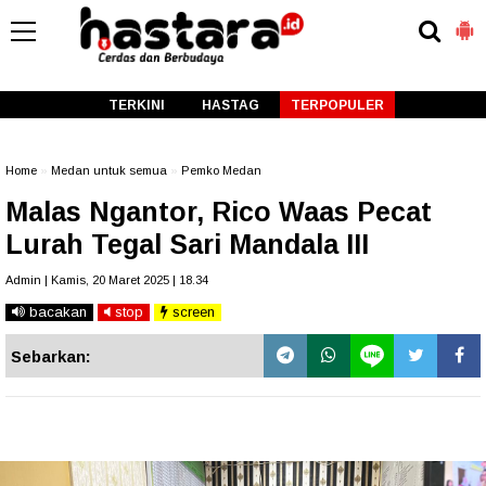
-->
TERKINI
HASTAG
TERPOPULER
Home
»
Medan untuk semua
»
Pemko Medan
Malas Ngantor, Rico Waas Pecat
Lurah Tegal Sari Mandala III
Admin | Kamis, 20 Maret 2025 | 18.34
bacakan
stop
screen
Sebarkan: