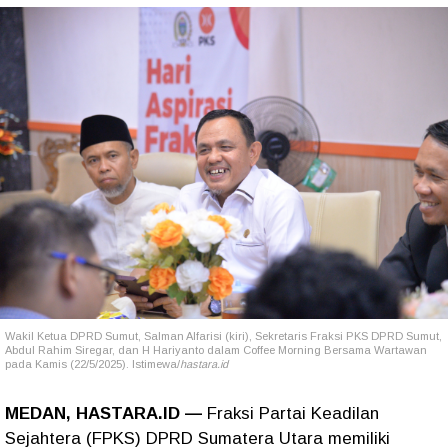
Wakil Ketua DPRD Sumut, Salman Alfarisi (kiri), Sekretaris Fraksi PKS DPRD Sumut,
Abdul Rahim Siregar, dan H Hariyanto dalam Coffee Morning Bersama Wartawan
pada Kamis (22/5/2025). Istimewa/
hastara.id
MEDAN, HASTARA.ID —
Fraksi Partai Keadilan
Sejahtera (FPKS) DPRD Sumatera Utara memiliki