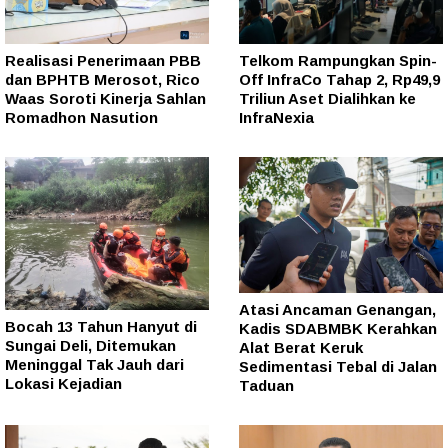
Realisasi Penerimaan PBB
Telkom Rampungkan Spin-
dan BPHTB Merosot, Rico
Off InfraCo Tahap 2, Rp49,9
Waas Soroti Kinerja Sahlan
Triliun Aset Dialihkan ke
Romadhon Nasution
InfraNexia
Atasi Ancaman Genangan,
Bocah 13 Tahun Hanyut di
Kadis SDABMBK Kerahkan
Sungai Deli, Ditemukan
Alat Berat Keruk
Meninggal Tak Jauh dari
Sedimentasi Tebal di Jalan
Lokasi Kejadian
Taduan