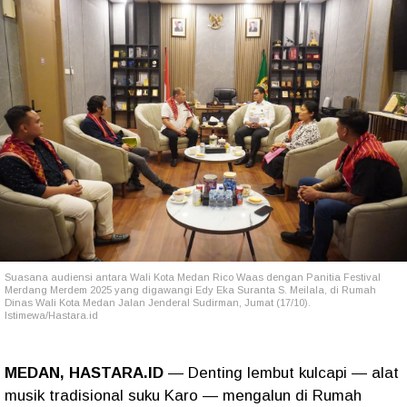
Suasana audiensi antara Wali Kota Medan Rico Waas dengan Panitia Festival
Merdang Merdem 2025 yang digawangi Edy Eka Suranta S. Meilala, di Rumah
Dinas Wali Kota Medan Jalan Jenderal Sudirman, Jumat (17/10).
Istimewa/Hastara.id
MEDAN, HASTARA.ID
— Denting lembut kulcapi — alat
musik tradisional suku Karo — mengalun di Rumah