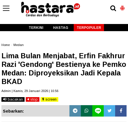
-->
TERKINI
HASTAG
TERPOPULER
Home
»
Medan
Lima Bulan Menjabat, Erfin Fakhrur
Razi 'Gendong' Bestienya ke Pemko
Medan: Diproyeksikan Jadi Kepala
BKAD
Admin | Kamis, 29 Januari 2026 | 10.56
bacakan
stop
screen
Sebarkan: