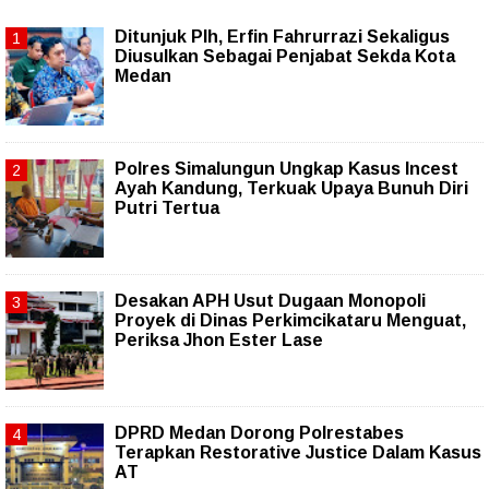
Ditunjuk Plh, Erfin Fahrurrazi Sekaligus
Diusulkan Sebagai Penjabat Sekda Kota
Medan
Polres Simalungun Ungkap Kasus Incest
Ayah Kandung, Terkuak Upaya Bunuh Diri
Putri Tertua
Desakan APH Usut Dugaan Monopoli
Proyek di Dinas Perkimcikataru Menguat,
Periksa Jhon Ester Lase
DPRD Medan Dorong Polrestabes
Terapkan Restorative Justice Dalam Kasus
AT