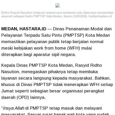
Ridho Rasyid Nasution melayani wawancara wartawan usai dipercaya mengemban
amanah sebagai Kadis PMPTSP Kota Medan, Kamis (13/3/2026). Hasby/Hastara.id
MEDAN, HASTARA.ID
— Dinas Penanaman Modal dan
Pelayanan Terpadu Satu Pintu (PMPTSP) Kota Medan
memastikan pelayanan publik tetap berjalan normal
meski kebijakan work from home (WFH) mulai
diterapkan bagi aparatur sipil negara.
Kepala Dinas PMPTSP Kota Medan, Rasyid Ridho
Nasution, menegaskan pihaknya tetap membuka
layanan secara langsung kepada masyarakat. Bahkan,
khusus di Dinas PMPTSP tidak menerapkan WFH setiap
Jumat seperti sebagian besar organisasi perangkat
daerah (OPD) lainnya.
“
Insya Allah
di PMPTSP tetap masuk dan melayani
masyarakat. Sesuai surat bapak wali kota yang sudah