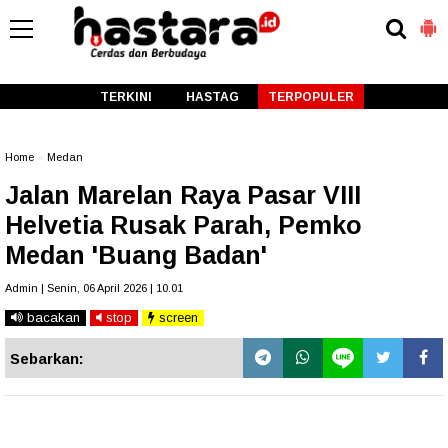
-->
TERKINI
HASTAG
TERPOPULER
Home
»
Medan
Jalan Marelan Raya Pasar VIII
Helvetia Rusak Parah, Pemko
Medan 'Buang Badan'
Admin | Senin, 06 April 2026 | 10.01
bacakan
stop
screen
Sebarkan: