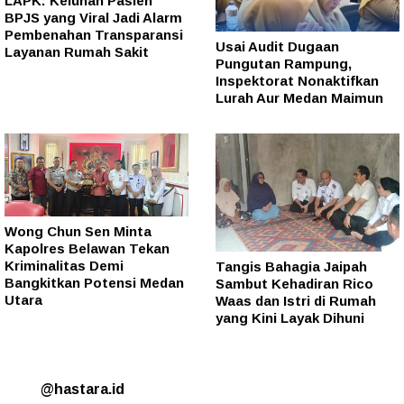
LAPK: Keluhan Pasien
BPJS yang Viral Jadi Alarm
Pembenahan Transparansi
Usai Audit Dugaan
Layanan Rumah Sakit
Pungutan Rampung,
Inspektorat Nonaktifkan
Lurah Aur Medan Maimun
Wong Chun Sen Minta
Kapolres Belawan Tekan
Kriminalitas Demi
Tangis Bahagia Jaipah
Bangkitkan Potensi Medan
Sambut Kehadiran Rico
Utara
Waas dan Istri di Rumah
yang Kini Layak Dihuni
@hastara.id