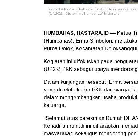
Ketua TP PKK Humbahas Erma Simbolon melaksanakan 
(1/4/2026). Diskominfo Humbahas/Hastara.id
HUMBAHAS, HASTARA.ID
— Ketua T
(Humbahas), Erma Simbolon, melakuka
Purba Dolok, Kecamatan Doloksanggul,
Kegiatan ini difokuskan pada penguat
(UP2K) PKK sebagai upaya mendorong 
Dalam kunjungan tersebut, Erma bersa
yang dikelola kader PKK dan warga. Ia 
dalam mengembangkan usaha produktif
keluarga.
“Selamat atas peresmian Rumah DILAN 
Kehadiran rumah ini diharapkan menja
masyarakat, sekaligus mendorong pen