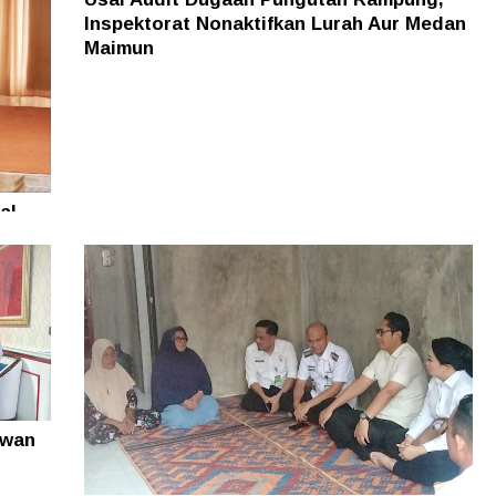
Inspektorat Nonaktifkan Lurah Aur Medan
Maimun
al
i
awan