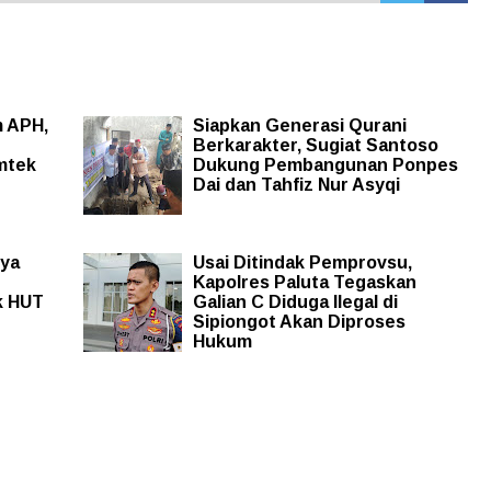
m APH,
Siapkan Generasi Qurani
Berkarakter, Sugiat Santoso
mtek
Dukung Pembangunan Ponpes
Dai dan Tahfiz Nur Asyqi
nya
Usai Ditindak Pemprovsu,
Kapolres Paluta Tegaskan
k HUT
Galian C Diduga Ilegal di
Sipiongot Akan Diproses
Hukum