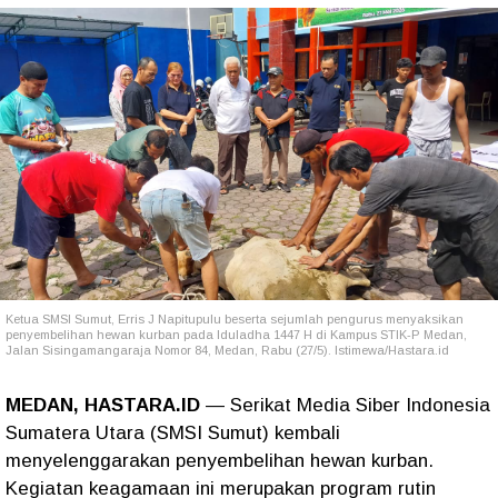
Ketua SMSI Sumut, Erris J Napitupulu beserta sejumlah pengurus menyaksikan
penyembelihan hewan kurban pada Iduladha 1447 H di Kampus STIK-P Medan,
Jalan Sisingamangaraja Nomor 84, Medan, Rabu (27/5). Istimewa/Hastara.id
MEDAN, HASTARA.ID
— Serikat Media Siber Indonesia
Sumatera Utara (SMSI Sumut) kembali
menyelenggarakan penyembelihan hewan kurban.
Kegiatan keagamaan ini merupakan program rutin