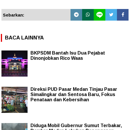
Sebarkan:
BACA LAINNYA
BKPSDM Bantah Isu Dua Pejabat
Dinonjobkan Rico Waas
Direksi PUD Pasar Medan Tinjau Pasar
Simalingkar dan Sentosa Baru, Fokus
Penataan dan Kebersihan
Diduga Mobil Gubernur Sumut Terbakar,