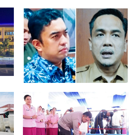
Serapan Anggaran Dinas Perkimcikataru
Paling Buruk, Plh Sekda: Kami Sarankan
Dievaluasi