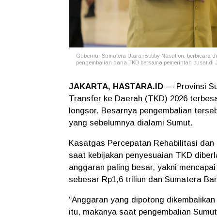
Gubernur Sumatera Utara, Bobby Nasution, berbicara d
pengembalian dana TKD bersama pemerintah pusat di Jak
JAKARTA, HASTARA.ID
— Provinsi S
Transfer ke Daerah (TKD) 2026 terbesa
longsor. Besarnya pengembalian ters
yang sebelumnya dialami Sumut.
Kasatgas Percepatan Rehabilitasi dan
saat kebijakan penyesuaian TKD diber
anggaran paling besar, yakni mencapa
sebesar Rp1,6 triliun dan Sumatera Bara
“Anggaran yang dipotong dikembalikan 
itu, makanya saat pengembalian Sumut y