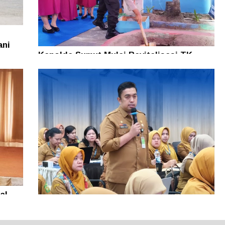
ani
Kapolda Sumut Mulai Revitalisasi TK
Kemala Bhayangkari Tarutung, Tegaskan
PAUD Fondasi Pembentukan Karakter
Bangsa
al
i