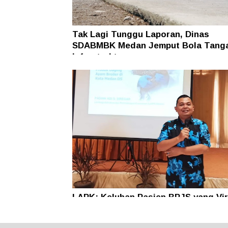
Tak Lagi Tunggu Laporan, Dinas
SDABMBK Medan Jemput Bola Tang
Infrastruktur
LAPK: Keluhan Pasien BPJS yang Vir
Jadi Alarm Pembenahan Transparans
Layanan Rumah Sakit