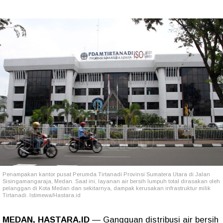
Penampakan kantor pusat Perumda Tirtanadi Provinsi Sumatera Utara di Jalan
Sisingamangaraja, Medan. Saat ini, layanan air bersih lumpuh total dirasakan oleh
pelanggan di Kota Medan dan sekitarnya, dampak kerusakan infrastruktur milik
Tirtanadi. Istimewa/Hastara.id
MEDAN, HASTARA.ID
— Gangguan distribusi air bersih