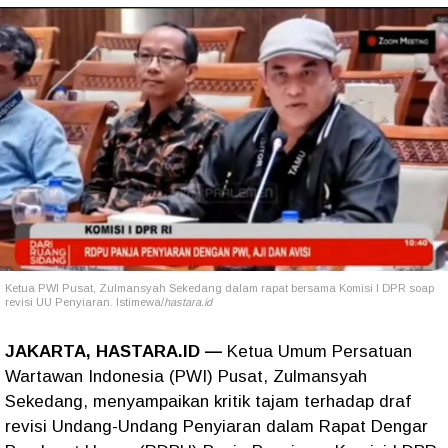
Ketua PWI Pusat, Zulmansyah Sekedang dalam rapat bersama Komisi I DPR soap
revisi UU Penyiaran. Istimewa/
hastara.id
JAKARTA, HASTARA.ID —
Ketua Umum Persatuan
Wartawan Indonesia (PWI) Pusat, Zulmansyah
Sekedang, menyampaikan kritik tajam terhadap draf
revisi Undang-Undang Penyiaran dalam Rapat Dengar