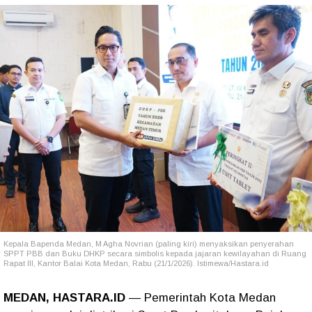
Kepala Bapenda Medan, M Agha Novrian (paling kiri) menyaksikan penyerahan
SPPT PBB dan Buku DHKP secara simbolis kepada jajaran kewilayahan di Ruang
Rapat III, Kantor Balai Kota Medan, Rabu (21/1/2026). Istimewa/Hastara.id
MEDAN, HASTARA.ID
— Pemerintah Kota Medan