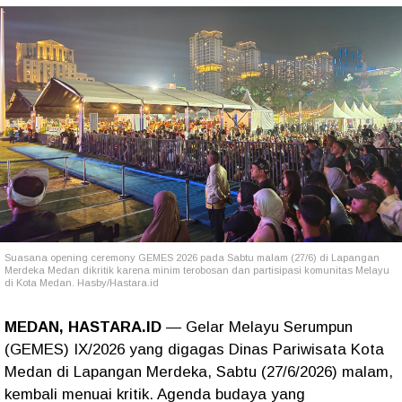
Suasana opening ceremony GEMES 2026 pada Sabtu malam (27/6) di Lapangan
Merdeka Medan dikritik karena minim terobosan dan partisipasi komunitas Melayu
di Kota Medan. Hasby/Hastara.id
MEDAN, HASTARA.ID
— Gelar Melayu Serumpun
(GEMES) IX/2026 yang digagas Dinas Pariwisata Kota
Medan di Lapangan Merdeka, Sabtu (27/6/2026) malam,
kembali menuai kritik. Agenda budaya yang