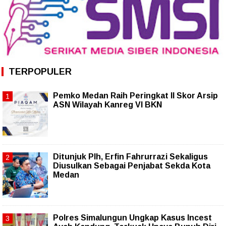
TERPOPULER
Pemko Medan Raih Peringkat II Skor Arsip
ASN Wilayah Kanreg VI BKN
Ditunjuk Plh, Erfin Fahrurrazi Sekaligus
Diusulkan Sebagai Penjabat Sekda Kota
Medan
Polres Simalungun Ungkap Kasus Incest