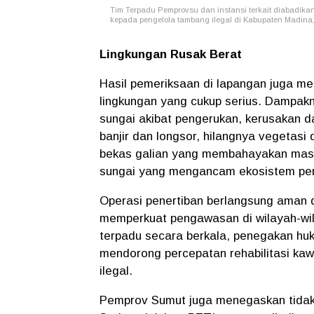
Tim Terpadu Pemprovsu dan instansi terkait diabadika
kepada pengelola tambang ilegal di Kabupaten Madina, 
Lingkungan Rusak Berat
Hasil pemeriksaan di lapangan juga me
lingkungan yang cukup serius. Dampakn
sungai akibat pengerukan, kerusakan d
banjir dan longsor, hilangnya vegetasi
bekas galian yang membahayakan masya
sungai yang mengancam ekosistem per
Operasi penertiban berlangsung aman 
memperkuat pengawasan di wilayah-wila
terpadu secara berkala, penegakan huk
mendorong percepatan rehabilitasi ka
ilegal.
Pemprov Sumut juga menegaskan tidak 