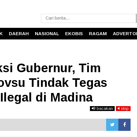
IK
DAERAH
NASIONAL
EKOBIS
RAGAM
ADVERTO
ksi Gubernur, Tim
ovsu Tindak Tegas
legal di Madina
bacakan
stop