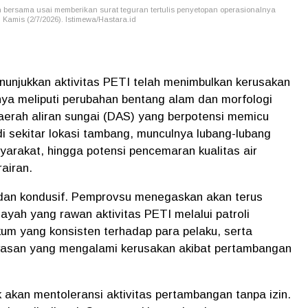
n bersama usai memberikan surat teguran tertulis penyetopan operasionalnya
Kamis (2/7/2026). Istimewa/Hastara.id
nunjukkan aktivitas PETI telah menimbulkan kerusakan
ya meliputi perubahan bentang alam dan morfologi
aerah aliran sungai (DAS) yang berpotensi memicu
 di sekitar lokasi tambang, munculnya lubang-lubang
rakat, hingga potensi pencemaran kualitas air
airan.
dan kondusif. Pemprovsu menegaskan akan terus
yah yang rawan aktivitas PETI melalui patroli
um yang konsisten terhadap para pelaku, serta
wasan yang mengalami kerusakan akibat pertambangan
akan mentoleransi aktivitas pertambangan tanpa izin.