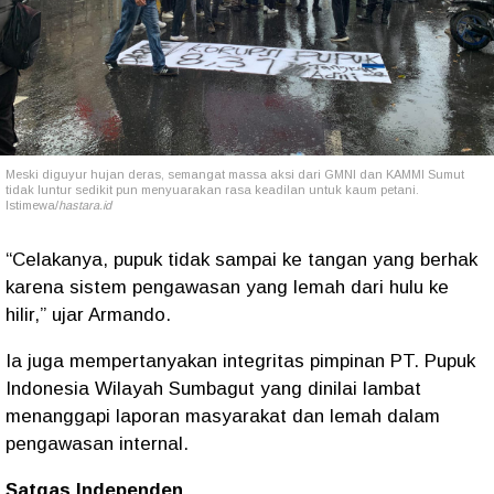
Meski diguyur hujan deras, semangat massa aksi dari GMNI dan KAMMI Sumut
tidak luntur sedikit pun menyuarakan rasa keadilan untuk kaum petani.
Istimewa/
hastara.id
“Celakanya, pupuk tidak sampai ke tangan yang berhak
karena sistem pengawasan yang lemah dari hulu ke
hilir,” ujar Armando.
Ia juga mempertanyakan integritas pimpinan PT. Pupuk
Indonesia Wilayah Sumbagut yang dinilai lambat
menanggapi laporan masyarakat dan lemah dalam
pengawasan internal.
Satgas Independen