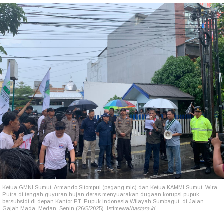
Ketua GMNI Sumut, Armando Sitompul (pegang mic) dan Ketua KAMMI Sumut, Wira
Putra di tengah guyuran hujan deras menyuarakan dugaan korupsi pupuk
bersubsidi di depan Kantor PT. Pupuk Indonesia Wilayah Sumbagut, di Jalan
Gajah Mada, Medan, Senin (26/5/2025). Istimewa/
hastara.id