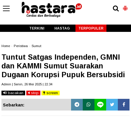
-->
TERKINI
HASTAG
TERPOPULER
Home
»
Peristiwa
»
Sumut
Tuntut Satgas Independen, GMNI
dan KAMMI Sumut Suarakan
Dugaan Korupsi Pupuk Bersubsidi
Admin | Senin, 26 Mei 2025 | 22.34
bacakan
stop
screen
Sebarkan: